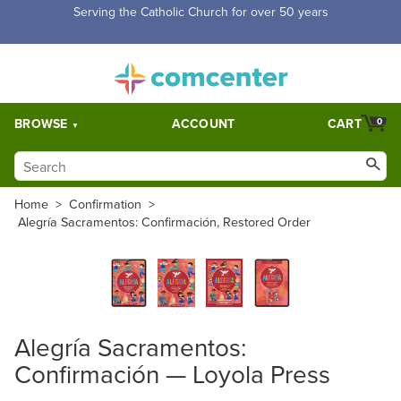
Free Shipping for orders over $5,000. Half price shipping for
orders over $1,000.
BROWSE
ACCOUNT
CART
0
Home
>
Confirmation
>
Alegría Sacramentos: Confirmación, Restored Order
Alegría Sacramentos:
Confirmación — Loyola Press