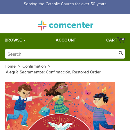
Free Shipping for orders over $5,000. Half price shipping for
orders over $1,000.
BROWSE
ACCOUNT
CART
0
Home
>
Confirmation
>
Alegría Sacramentos: Confirmación, Restored Order