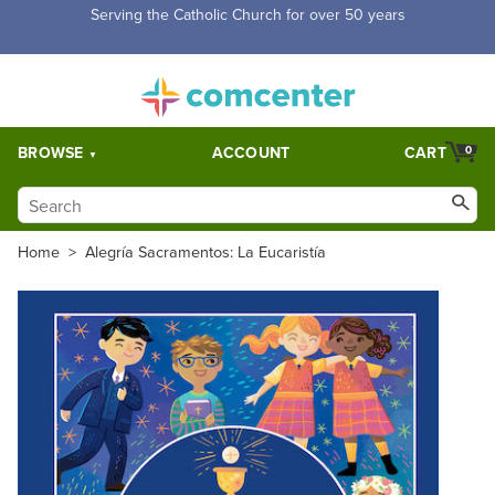
Free Shipping for orders over $5,000. Half price shipping for
orders over $1,000.
BROWSE
ACCOUNT
CART
0
Home
>
Alegría Sacramentos: La Eucaristía