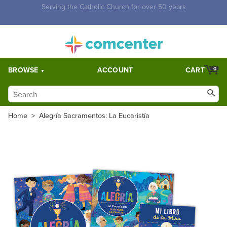
Free Shipping for orders over $5,000. Half price shipping for
orders over $1,000.
BROWSE
ACCOUNT
CART
0
Home
>
Alegría Sacramentos: La Eucaristía